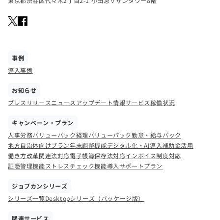
東京都渋谷区代々木2丁目2-1 小田急サザンタワー8階
事例
導入事例
お知らせ
プレスリリース
ニュース
アップデート情報
サービス稼働状況
キャンペーン・プラン
人事労務バリューパック
経理バリューパック
勤怠・給与パック
地方自治体向けプラン
年末調整機能
デジタル化・AI導入補助金活用
働き方改革関連法対応
電子帳簿保存法対応
インボイス制度対応
証憑管理機能
ストレスチェック機能
導入サポートプラン
ジョブカンシリーズ
シリーズ一覧
Desktopシリーズ（パッケージ版）
関連サービス