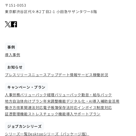
〒151-0053
東京都渋谷区代々木2丁目2-1 小田急サザンタワー8階
事例
導入事例
お知らせ
プレスリリース
ニュース
アップデート情報
サービス稼働状況
キャンペーン・プラン
人事労務バリューパック
経理バリューパック
勤怠・給与パック
地方自治体向けプラン
年末調整機能
デジタル化・AI導入補助金活用
働き方改革関連法対応
電子帳簿保存法対応
インボイス制度対応
証憑管理機能
ストレスチェック機能
導入サポートプラン
ジョブカンシリーズ
シリーズ一覧
Desktopシリーズ（パッケージ版）