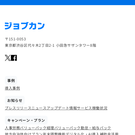
〒151-0053
東京都渋谷区代々木2丁目2-1 小田急サザンタワー8階
事例
導入事例
お知らせ
プレスリリース
ニュース
アップデート情報
サービス稼働状況
キャンペーン・プラン
人事労務バリューパック
経理バリューパック
勤怠・給与パック
地方自治体向けプラン
年末調整機能
デジタル化・AI導入補助金活用