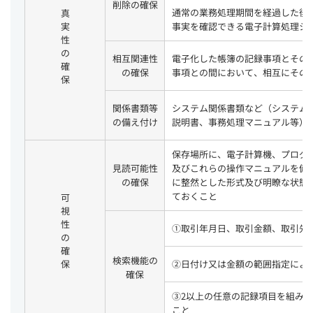
削除の確保
通常の業務処理期間を経過した後
真実性の確保
事実を確認できる電子計算処理シ
相互関連性
電子化した帳簿の記録事項とその
の確保
事項との間において、相互にその
関係書類等
システム関係書類など（システム
の備え付け
説明書、事務処理マニュアル等）
保存場所に、電子計算機、プログ
見読可能性
及びこれらの操作マニュアルを備
の確保
に整然とした形式及び明瞭な状態
ておくこと
可視性の確保
①取引年月日、取引金額、取引先
検索機能の
②日付け又は金額の範囲指定によ
確保
③2以上の任意の記録項目を組み
こと