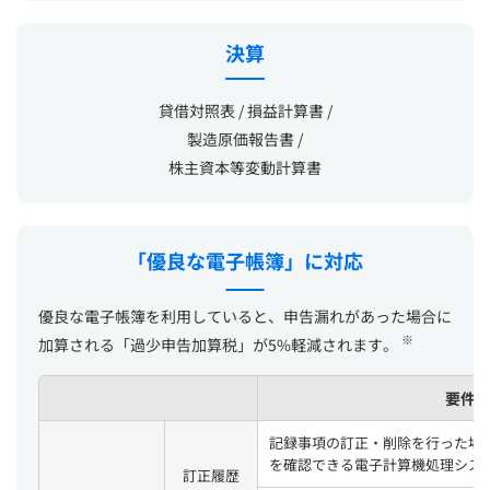
決算
貸借対照表 / 損益計算書 /
製造原価報告書 /
株主資本等変動計算書
「優良な電子帳簿」に対応
優良な電子帳簿を利用していると、申告漏れがあった場合に
※
加算される「過少申告加算税」が5%軽減されます。
要件
記録事項の訂正・削除を行った場
を確認できる電子計算機処理シス
訂正履歴