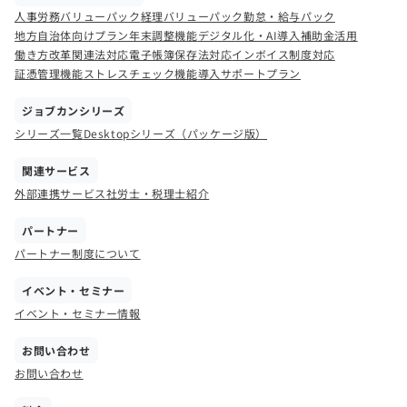
人事労務バリューパック
経理バリューパック
勤怠・給与パック
地方自治体向けプラン
年末調整機能
デジタル化・AI導入補助金活用
働き方改革関連法対応
電子帳簿保存法対応
インボイス制度対応
証憑管理機能
ストレスチェック機能
導入サポートプラン
ジョブカンシリーズ
シリーズ一覧
Desktopシリーズ（パッケージ版）
関連サービス
外部連携サービス
社労士・税理士紹介
パートナー
パートナー制度について
イベント・セミナー
イベント・セミナー情報
お問い合わせ
お問い合わせ