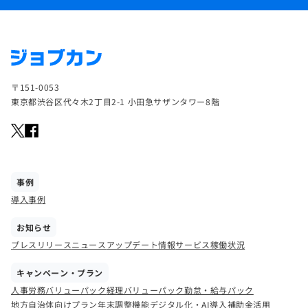
〒151-0053
東京都渋谷区代々木2丁目2-1 小田急サザンタワー8階
事例
導入事例
お知らせ
プレスリリース
ニュース
アップデート情報
サービス稼働状況
キャンペーン・プラン
人事労務バリューパック
経理バリューパック
勤怠・給与パック
地方自治体向けプラン
年末調整機能
デジタル化・AI導入補助金活用