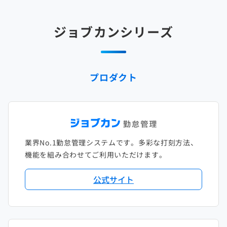
2025年2月
2024年3月
2023年4月
2022年5月
2021年6月
2020年7月
2019年8月
2018年9月
2017年10月
ジョブカンシリーズ
2025年1月
2024年2月
2023年3月
2022年4月
2021年5月
2020年6月
2019年7月
2018年8月
2017年9月
2024年1月
2023年2月
2022年3月
2021年4月
2020年5月
2019年6月
2018年7月
2017年8月
プロダクト
2023年1月
2022年2月
2021年3月
2020年4月
2019年5月
2018年6月
2017年7月
2022年1月
2021年2月
2020年3月
2019年4月
2018年5月
2017年6月
2021年1月
2020年2月
2019年3月
2018年4月
2017年5月
業界No.1勤怠管理システムです。多彩な打刻方法、
2020年1月
2019年2月
2018年3月
2017年4月
機能を組み合わせてご利用いただけます。
2018年2月
2017年2月
公式サイト
2018年1月