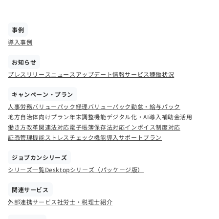
事例
導入事例
お知らせ
プレスリリース
ニュース
アップデート情報
サービス稼働状況
キャンペーン・プラン
人事労務バリューパック
経理バリューパック
勤怠・給与パック
地方自治体向けプラン
年末調整機能
デジタル化・AI導入補助金活用
働き方改革関連法対応
電子帳簿保存法対応
インボイス制度対応
証憑管理機能
ストレスチェック機能
導入サポートプラン
ジョブカンシリーズ
シリーズ一覧
Desktopシリーズ（パッケージ版）
関連サービス
外部連携サービス
社労士・税理士紹介