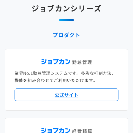
2025年2月
2024年3月
2023年4月
2022年5月
2021年6月
2020年7月
2019年8月
2018年9月
2017年10月
ジョブカンシリーズ
2025年1月
2024年2月
2023年3月
2022年4月
2021年5月
2020年6月
2019年7月
2018年8月
2017年9月
2024年1月
2023年2月
2022年3月
2021年4月
2020年5月
2019年6月
2018年7月
2017年8月
プロダクト
2023年1月
2022年2月
2021年3月
2020年4月
2019年5月
2018年6月
2017年7月
2022年1月
2021年2月
2020年3月
2019年4月
2018年5月
2017年6月
2021年1月
2020年2月
2019年3月
2018年4月
2017年5月
業界No.1勤怠管理システムです。多彩な打刻方法、
2020年1月
2019年2月
2018年3月
2017年4月
機能を組み合わせてご利用いただけます。
2018年2月
2017年2月
公式サイト
2018年1月