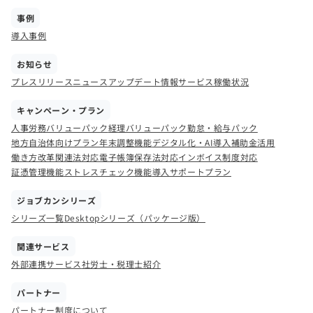
事例
導入事例
お知らせ
プレスリリース
ニュース
アップデート情報
サービス稼働状況
キャンペーン・プラン
人事労務バリューパック
経理バリューパック
勤怠・給与パック
地方自治体向けプラン
年末調整機能
デジタル化・AI導入補助金活用
働き方改革関連法対応
電子帳簿保存法対応
インボイス制度対応
証憑管理機能
ストレスチェック機能
導入サポートプラン
ジョブカンシリーズ
シリーズ一覧
Desktopシリーズ（パッケージ版）
関連サービス
外部連携サービス
社労士・税理士紹介
パートナー
パートナー制度について