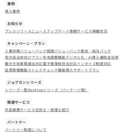
事例
導入事例
お知らせ
プレスリリース
ニュース
アップデート情報
サービス稼働状況
キャンペーン・プラン
人事労務バリューパック
経理バリューパック
勤怠・給与パック
地方自治体向けプラン
年末調整機能
デジタル化・AI導入補助金活用
働き方改革関連法対応
電子帳簿保存法対応
インボイス制度対応
証憑管理機能
ストレスチェック機能
導入サポートプラン
ジョブカンシリーズ
シリーズ一覧
Desktopシリーズ（パッケージ版）
関連サービス
外部連携サービス
社労士・税理士紹介
パートナー
パートナー制度について