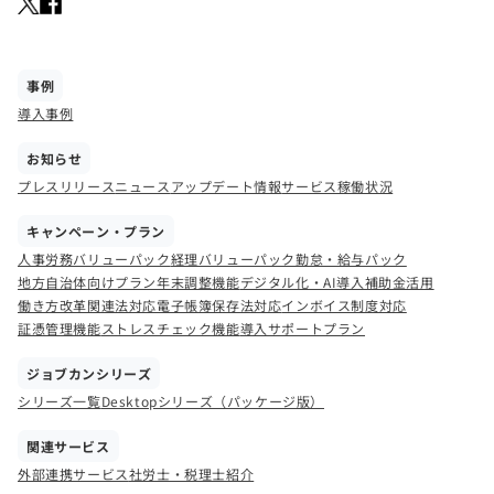
事例
導入事例
お知らせ
プレスリリース
ニュース
アップデート情報
サービス稼働状況
キャンペーン・プラン
人事労務バリューパック
経理バリューパック
勤怠・給与パック
地方自治体向けプラン
年末調整機能
デジタル化・AI導入補助金活用
働き方改革関連法対応
電子帳簿保存法対応
インボイス制度対応
証憑管理機能
ストレスチェック機能
導入サポートプラン
ジョブカンシリーズ
シリーズ一覧
Desktopシリーズ（パッケージ版）
関連サービス
外部連携サービス
社労士・税理士紹介