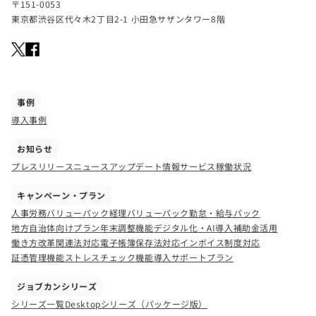
〒151-0053
東京都渋谷区代々木2丁目2-1 小田急サザンタワー8階
事例
導入事例
お知らせ
プレスリリース
ニュース
アップデート情報
サービス稼働状況
キャンペーン・プラン
人事労務バリューパック
経理バリューパック
勤怠・給与パック
地方自治体向けプラン
年末調整機能
デジタル化・AI導入補助金活用
働き方改革関連法対応
電子帳簿保存法対応
インボイス制度対応
証憑管理機能
ストレスチェック機能
導入サポートプラン
ジョブカンシリーズ
シリーズ一覧
Desktopシリーズ（パッケージ版）