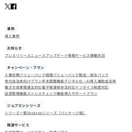
事例
導入事例
お知らせ
プレスリリース
ニュース
アップデート情報
サービス稼働状況
キャンペーン・プラン
人事労務バリューパック
経理バリューパック
勤怠・給与パック
地方自治体向けプラン
年末調整機能
デジタル化・AI導入補助金活用
働き方改革関連法対応
電子帳簿保存法対応
インボイス制度対応
証憑管理機能
ストレスチェック機能
導入サポートプラン
ジョブカンシリーズ
シリーズ一覧
Desktopシリーズ（パッケージ版）
関連サービス