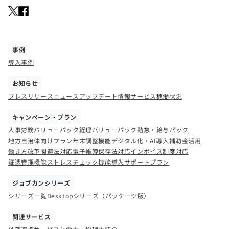
事例
導入事例
お知らせ
プレスリリース
ニュース
アップデート情報
サービス稼働状況
キャンペーン・プラン
人事労務バリューパック
経理バリューパック
勤怠・給与パック
地方自治体向けプラン
年末調整機能
デジタル化・AI導入補助金活用
働き方改革関連法対応
電子帳簿保存法対応
インボイス制度対応
証憑管理機能
ストレスチェック機能
導入サポートプラン
ジョブカンシリーズ
シリーズ一覧
Desktopシリーズ（パッケージ版）
関連サービス