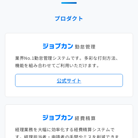
2024年1月
2023年2月
2022年3月
2021年4月
2020年5月
2019年6月
2018年7月
2017年8月
プロダクト
2023年1月
2022年2月
2021年3月
2020年4月
2019年5月
2018年6月
2017年7月
2022年1月
2021年2月
2020年3月
2019年4月
2018年5月
2017年6月
2021年1月
2020年2月
2019年3月
2018年4月
2017年5月
業界No.1勤怠管理システムです。多彩な打刻方法、
2020年1月
2019年2月
2018年3月
2017年4月
機能を組み合わせてご利用いただけます。
2018年2月
2017年2月
公式サイト
2018年1月
経理業務を大幅に効率化する経費精算システムで
す。経理担当者・申請者の手間やミスを削減できま