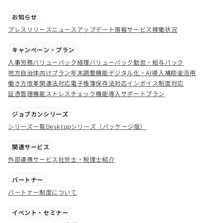
お知らせ
プレスリリース
ニュース
アップデート情報
サービス稼働状況
キャンペーン・プラン
人事労務バリューパック
経理バリューパック
勤怠・給与パック
地方自治体向けプラン
年末調整機能
デジタル化・AI導入補助金活用
働き方改革関連法対応
電子帳簿保存法対応
インボイス制度対応
証憑管理機能
ストレスチェック機能
導入サポートプラン
ジョブカンシリーズ
シリーズ一覧
Desktopシリーズ（パッケージ版）
関連サービス
外部連携サービス
社労士・税理士紹介
パートナー
パートナー制度について
イベント・セミナー