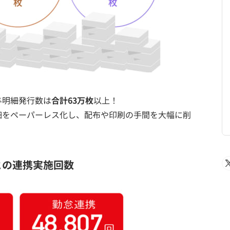
与明細発行数は
合計63万枚
以上！
細をペーパーレス化し、配布や印刷の手間を大幅に削
との連携実施回数