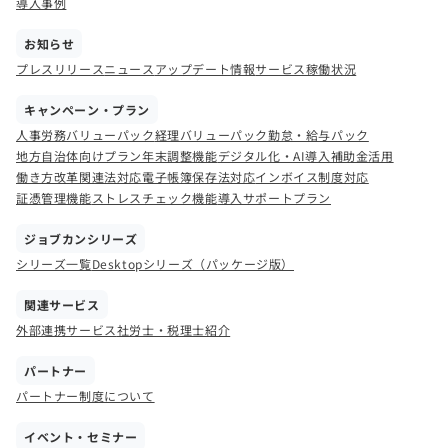
導入事例
お知らせ
プレスリリース
ニュース
アップデート情報
サービス稼働状況
キャンペーン・プラン
人事労務バリューパック
経理バリューパック
勤怠・給与パック
地方自治体向けプラン
年末調整機能
デジタル化・AI導入補助金活用
働き方改革関連法対応
電子帳簿保存法対応
インボイス制度対応
証憑管理機能
ストレスチェック機能
導入サポートプラン
ジョブカンシリーズ
シリーズ一覧
Desktopシリーズ（パッケージ版）
関連サービス
外部連携サービス
社労士・税理士紹介
パートナー
パートナー制度について
イベント・セミナー