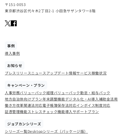
〒151-0053
東京都渋谷区代々木2丁目2-1 小田急サザンタワー8階
事例
導入事例
お知らせ
プレスリリース
ニュース
アップデート情報
サービス稼働状況
キャンペーン・プラン
人事労務バリューパック
経理バリューパック
勤怠・給与パック
地方自治体向けプラン
年末調整機能
デジタル化・AI導入補助金活用
働き方改革関連法対応
電子帳簿保存法対応
インボイス制度対応
証憑管理機能
ストレスチェック機能
導入サポートプラン
ジョブカンシリーズ
シリーズ一覧
Desktopシリーズ（パッケージ版）