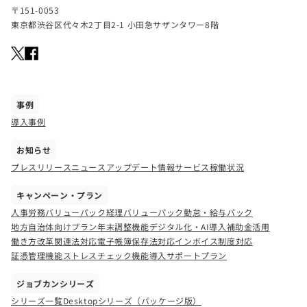
〒151-0053
東京都渋谷区代々木2丁目2-1 小田急サザンタワー8階
事例
導入事例
お知らせ
プレスリリース
ニュース
アップデート情報
サービス稼働状況
キャンペーン・プラン
人事労務バリューパック
経理バリューパック
勤怠・給与パック
地方自治体向けプラン
年末調整機能
デジタル化・AI導入補助金活用
働き方改革関連法対応
電子帳簿保存法対応
インボイス制度対応
証憑管理機能
ストレスチェック機能
導入サポートプラン
ジョブカンシリーズ
シリーズ一覧
Desktopシリーズ（パッケージ版）