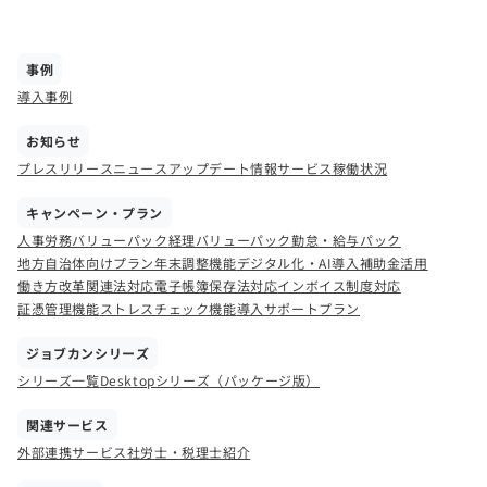
事例
導入事例
お知らせ
プレスリリース
ニュース
アップデート情報
サービス稼働状況
キャンペーン・プラン
人事労務バリューパック
経理バリューパック
勤怠・給与パック
地方自治体向けプラン
年末調整機能
デジタル化・AI導入補助金活用
働き方改革関連法対応
電子帳簿保存法対応
インボイス制度対応
証憑管理機能
ストレスチェック機能
導入サポートプラン
ジョブカンシリーズ
シリーズ一覧
Desktopシリーズ（パッケージ版）
関連サービス
外部連携サービス
社労士・税理士紹介