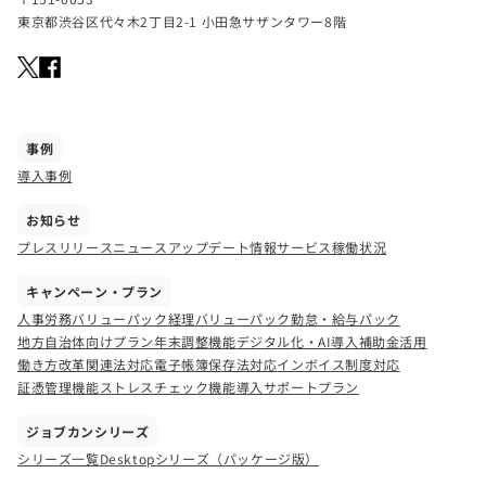
東京都渋谷区代々木2丁目2-1 小田急サザンタワー8階
事例
導入事例
お知らせ
プレスリリース
ニュース
アップデート情報
サービス稼働状況
キャンペーン・プラン
人事労務バリューパック
経理バリューパック
勤怠・給与パック
地方自治体向けプラン
年末調整機能
デジタル化・AI導入補助金活用
働き方改革関連法対応
電子帳簿保存法対応
インボイス制度対応
証憑管理機能
ストレスチェック機能
導入サポートプラン
ジョブカンシリーズ
シリーズ一覧
Desktopシリーズ（パッケージ版）