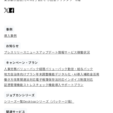
事例
導入事例
お知らせ
プレスリリース
ニュース
アップデート情報
サービス稼働状況
キャンペーン・プラン
人事労務バリューパック
経理バリューパック
勤怠・給与パック
地方自治体向けプラン
年末調整機能
デジタル化・AI導入補助金活用
働き方改革関連法対応
電子帳簿保存法対応
インボイス制度対応
証憑管理機能
ストレスチェック機能
導入サポートプラン
ジョブカンシリーズ
シリーズ一覧
Desktopシリーズ（パッケージ版）
関連サービス