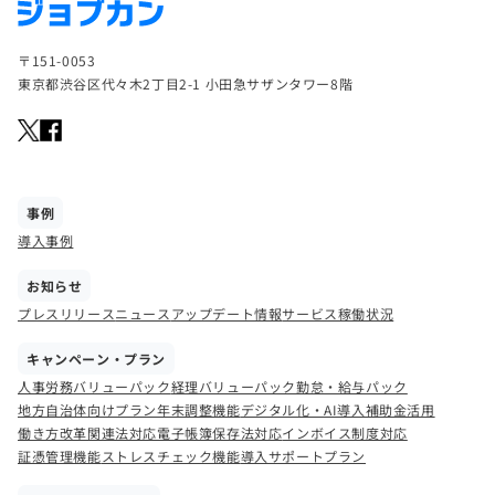
〒151-0053
東京都渋谷区代々木2丁目2-1 小田急サザンタワー8階
事例
導入事例
お知らせ
プレスリリース
ニュース
アップデート情報
サービス稼働状況
キャンペーン・プラン
人事労務バリューパック
経理バリューパック
勤怠・給与パック
地方自治体向けプラン
年末調整機能
デジタル化・AI導入補助金活用
働き方改革関連法対応
電子帳簿保存法対応
インボイス制度対応
証憑管理機能
ストレスチェック機能
導入サポートプラン