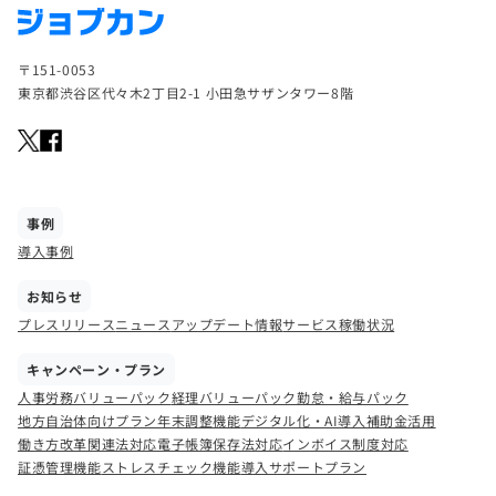
〒151-0053
東京都渋谷区代々木2丁目2-1 小田急サザンタワー8階
事例
導入事例
お知らせ
プレスリリース
ニュース
アップデート情報
サービス稼働状況
キャンペーン・プラン
人事労務バリューパック
経理バリューパック
勤怠・給与パック
地方自治体向けプラン
年末調整機能
デジタル化・AI導入補助金活用
働き方改革関連法対応
電子帳簿保存法対応
インボイス制度対応
証憑管理機能
ストレスチェック機能
導入サポートプラン