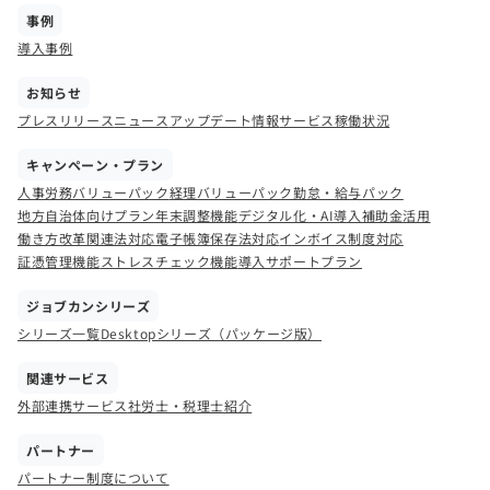
事例
導入事例
お知らせ
プレスリリース
ニュース
アップデート情報
サービス稼働状況
キャンペーン・プラン
人事労務バリューパック
経理バリューパック
勤怠・給与パック
地方自治体向けプラン
年末調整機能
デジタル化・AI導入補助金活用
働き方改革関連法対応
電子帳簿保存法対応
インボイス制度対応
証憑管理機能
ストレスチェック機能
導入サポートプラン
ジョブカンシリーズ
シリーズ一覧
Desktopシリーズ（パッケージ版）
関連サービス
外部連携サービス
社労士・税理士紹介
パートナー
パートナー制度について