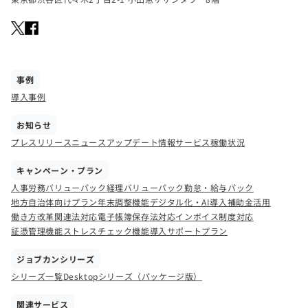
事例
導入事例
お知らせ
プレスリリース
ニュース
アップデート情報
サービス稼働状況
キャンペーン・プラン
人事労務バリューパック
経理バリューパック
勤怠・給与パック
地方自治体向けプラン
年末調整機能
デジタル化・AI導入補助金活用
働き方改革関連法対応
電子帳簿保存法対応
インボイス制度対応
証憑管理機能
ストレスチェック機能
導入サポートプラン
ジョブカンシリーズ
シリーズ一覧
Desktopシリーズ（パッケージ版）
関連サービス