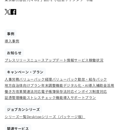
事例
導入事例
お知らせ
プレスリリース
ニュース
アップデート情報
サービス稼働状況
キャンペーン・プラン
人事労務バリューパック
経理バリューパック
勤怠・給与パック
地方自治体向けプラン
年末調整機能
デジタル化・AI導入補助金活用
働き方改革関連法対応
電子帳簿保存法対応
インボイス制度対応
証憑管理機能
ストレスチェック機能
導入サポートプラン
ジョブカンシリーズ
シリーズ一覧
Desktopシリーズ（パッケージ版）
関連サービス