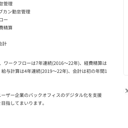
怠管理
ョブカン勤怠管理
ロー
費精算
会計
)、ワークフローは7年連続(2016～22年)、経費精算は
年)、給与計算は4年連続(2019～22年)、会計は初の年間1
ユーザー企業のバックオフィスのデジタル化を支援
を目指してまいります。