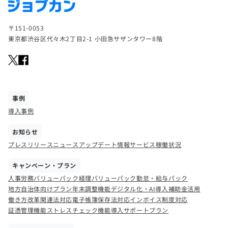
〒151-0053
東京都渋谷区代々木2丁目2-1 小田急サザンタワー8階
事例
導入事例
お知らせ
プレスリリース
ニュース
アップデート情報
サービス稼働状況
キャンペーン・プラン
人事労務バリューパック
経理バリューパック
勤怠・給与パック
地方自治体向けプラン
年末調整機能
デジタル化・AI導入補助金活用
働き方改革関連法対応
電子帳簿保存法対応
インボイス制度対応
証憑管理機能
ストレスチェック機能
導入サポートプラン