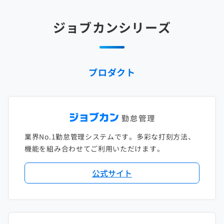
2025年2月
2024年3月
2023年4月
2022年5月
2021年6月
2020年7月
2019年8月
2018年9月
2017年10月
ジョブカンシリーズ
2025年1月
2024年2月
2023年3月
2022年4月
2021年5月
2020年6月
2019年7月
2018年8月
2017年9月
2024年1月
2023年2月
2022年3月
2021年4月
2020年5月
2019年6月
2018年7月
2017年8月
プロダクト
2023年1月
2022年2月
2021年3月
2020年4月
2019年5月
2018年6月
2017年7月
2022年1月
2021年2月
2020年3月
2019年4月
2018年5月
2017年6月
2021年1月
2020年2月
2019年3月
2018年4月
2017年5月
業界No.1勤怠管理システムです。多彩な打刻方法、
2020年1月
2019年2月
2018年3月
2017年4月
機能を組み合わせてご利用いただけます。
2018年2月
2017年2月
公式サイト
2018年1月