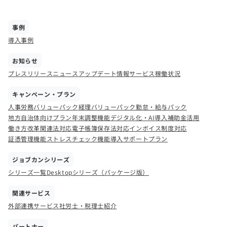
事例
導入事例
お知らせ
プレスリリース
ニュース
アップデート情報
サービス稼働状況
キャンペーン・プラン
人事労務バリューパック
経理バリューパック
勤怠・給与パック
地方自治体向けプラン
年末調整機能
デジタル化・AI導入補助金活用
働き方改革関連法対応
電子帳簿保存法対応
インボイス制度対応
証憑管理機能
ストレスチェック機能
導入サポートプラン
ジョブカンシリーズ
シリーズ一覧
Desktopシリーズ（パッケージ版）
関連サービス
外部連携サービス
社労士・税理士紹介
パートナー