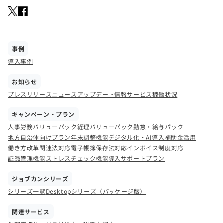
事例
導入事例
お知らせ
プレスリリース
ニュース
アップデート情報
サービス稼働状況
キャンペーン・プラン
人事労務バリューパック
経理バリューパック
勤怠・給与パック
地方自治体向けプラン
年末調整機能
デジタル化・AI導入補助金活用
働き方改革関連法対応
電子帳簿保存法対応
インボイス制度対応
証憑管理機能
ストレスチェック機能
導入サポートプラン
ジョブカンシリーズ
シリーズ一覧
Desktopシリーズ（パッケージ版）
関連サービス