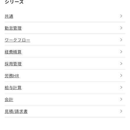
シリーズ
共通
勤怠管理
ワークフロー
経費精算
採用管理
労務HR
給与計算
会計
見積/請求書