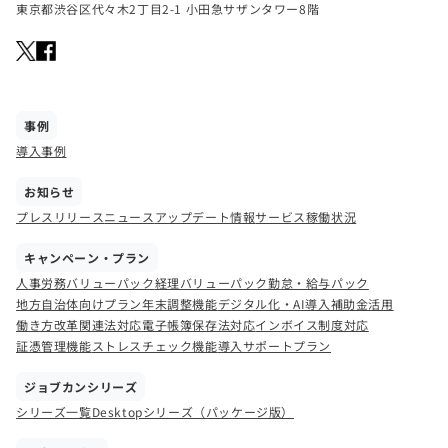
東京都渋谷区代々木2丁目2-1 小田急サザンタワー8階
事例
導入事例
お知らせ
プレスリリース
ニュース
アップデート情報
サービス稼働状況
キャンペーン・プラン
人事労務バリューパック
経理バリューパック
勤怠・給与パック
地方自治体向けプラン
年末調整機能
デジタル化・AI導入補助金活用
働き方改革関連法対応
電子帳簿保存法対応
インボイス制度対応
証憑管理機能
ストレスチェック機能
導入サポートプラン
ジョブカンシリーズ
シリーズ一覧
Desktopシリーズ（パッケージ版）