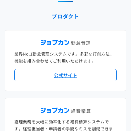
2024年1月
2023年2月
2022年3月
2021年4月
2020年5月
2019年6月
2018年7月
2017年8月
プロダクト
2023年1月
2022年2月
2021年3月
2020年4月
2019年5月
2018年6月
2017年7月
2022年1月
2021年2月
2020年3月
2019年4月
2018年5月
2017年6月
2021年1月
2020年2月
2019年3月
2018年4月
2017年5月
業界No.1勤怠管理システムです。多彩な打刻方法、
2020年1月
2019年2月
2018年3月
2017年4月
機能を組み合わせてご利用いただけます。
2018年2月
2017年2月
公式サイト
2018年1月
経理業務を大幅に効率化する経費精算システムで
す。経理担当者・申請者の手間やミスを削減できま