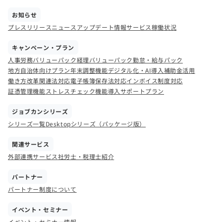
お知らせ
プレスリリース
ニュース
アップデート情報
サービス稼働状況
キャンペーン・プラン
人事労務バリューパック
経理バリューパック
勤怠・給与パック
地方自治体向けプラン
年末調整機能
デジタル化・AI導入補助金活用
働き方改革関連法対応
電子帳簿保存法対応
インボイス制度対応
証憑管理機能
ストレスチェック機能
導入サポートプラン
ジョブカンシリーズ
シリーズ一覧
Desktopシリーズ（パッケージ版）
関連サービス
外部連携サービス
社労士・税理士紹介
パートナー
パートナー制度について
イベント・セミナー
イベント・セミナー情報