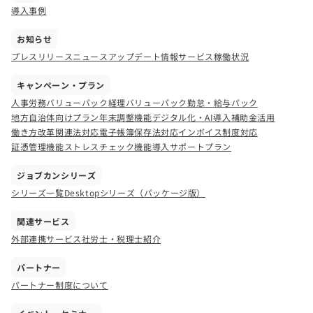
導入事例
お知らせ
プレスリリース
ニュース
アップデート情報
サービス稼働状況
キャンペーン・プラン
人事労務バリューパック
経理バリューパック
勤怠・給与パック
地方自治体向けプラン
年末調整機能
デジタル化・AI導入補助金活用
働き方改革関連法対応
電子帳簿保存法対応
インボイス制度対応
証憑管理機能
ストレスチェック機能
導入サポートプラン
ジョブカンシリーズ
シリーズ一覧
Desktopシリーズ（パッケージ版）
関連サービス
外部連携サービス
社労士・税理士紹介
パートナー
パートナー制度について