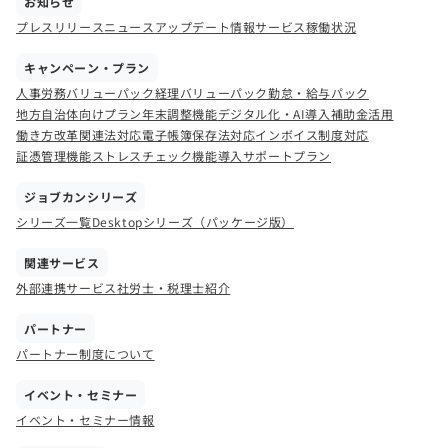
お知らせ
プレスリリース
ニュース
アップデート情報
サービス稼働状況
キャンペーン・プラン
人事労務バリューパック
経理バリューパック
勤怠・給与パック
地方自治体向けプラン
年末調整機能
デジタル化・AI導入補助金活用
働き方改革関連法対応
電子帳簿保存法対応
インボイス制度対応
証憑管理機能
ストレスチェック機能
導入サポートプラン
ジョブカンシリーズ
シリーズ一覧
Desktopシリーズ（パッケージ版）
関連サービス
外部連携サービス
社労士・税理士紹介
パートナー
パートナー制度について
イベント・セミナー
イベント・セミナー情報