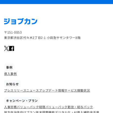
〒151-0053
東京都渋谷区代々木2丁目2-1 小田急サザンタワー8階
事例
導入事例
お知らせ
プレスリリース
ニュース
アップデート情報
サービス稼働状況
キャンペーン・プラン
人事労務バリューパック
経理バリューパック
勤怠・給与パック
地方自治体向けプラン
年末調整機能
デジタル化・AI導入補助金活用