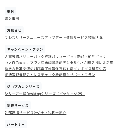
事例
導入事例
お知らせ
プレスリリース
ニュース
アップデート情報
サービス稼働状況
キャンペーン・プラン
人事労務バリューパック
経理バリューパック
勤怠・給与パック
地方自治体向けプラン
年末調整機能
デジタル化・AI導入補助金活用
働き方改革関連法対応
電子帳簿保存法対応
インボイス制度対応
証憑管理機能
ストレスチェック機能
導入サポートプラン
ジョブカンシリーズ
シリーズ一覧
Desktopシリーズ（パッケージ版）
関連サービス
外部連携サービス
社労士・税理士紹介
パートナー