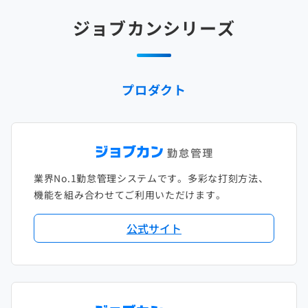
2025年2月
2024年3月
2023年4月
2022年5月
2021年6月
2020年7月
2019年8月
2018年9月
2017年10月
ジョブカンシリーズ
2025年1月
2024年2月
2023年3月
2022年4月
2021年5月
2020年6月
2019年7月
2018年8月
2017年9月
2024年1月
2023年2月
2022年3月
2021年4月
2020年5月
2019年6月
2018年7月
2017年8月
プロダクト
2023年1月
2022年2月
2021年3月
2020年4月
2019年5月
2018年6月
2017年7月
2022年1月
2021年2月
2020年3月
2019年4月
2018年5月
2017年6月
2021年1月
2020年2月
2019年3月
2018年4月
2017年5月
業界No.1勤怠管理システムです。多彩な打刻方法、
2020年1月
2019年2月
2018年3月
2017年4月
機能を組み合わせてご利用いただけます。
2018年2月
2017年2月
公式サイト
2018年1月