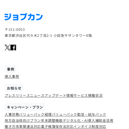
〒151-0053
東京都渋谷区代々木2丁目2-1 小田急サザンタワー8階
事例
導入事例
お知らせ
プレスリリース
ニュース
アップデート情報
サービス稼働状況
キャンペーン・プラン
人事労務バリューパック
経理バリューパック
勤怠・給与パック
地方自治体向けプラン
年末調整機能
デジタル化・AI導入補助金活用
働き方改革関連法対応
電子帳簿保存法対応
インボイス制度対応