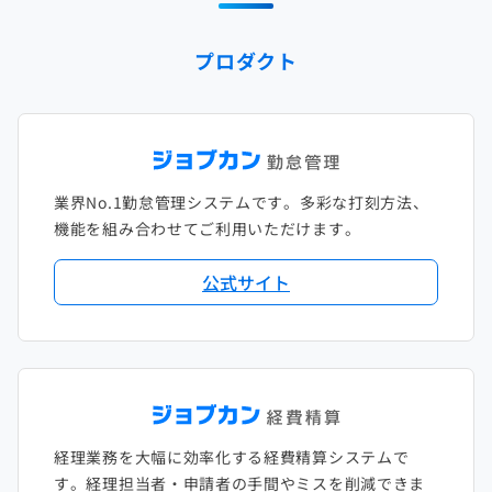
2024年1月
2023年2月
2022年3月
2021年4月
2020年5月
2019年6月
2018年7月
2017年8月
プロダクト
2023年1月
2022年2月
2021年3月
2020年4月
2019年5月
2018年6月
2017年7月
2022年1月
2021年2月
2020年3月
2019年4月
2018年5月
2017年6月
2021年1月
2020年2月
2019年3月
2018年4月
2017年5月
業界No.1勤怠管理システムです。多彩な打刻方法、
2020年1月
2019年2月
2018年3月
2017年4月
機能を組み合わせてご利用いただけます。
2018年2月
2017年2月
公式サイト
2018年1月
経理業務を大幅に効率化する経費精算システムで
す。経理担当者・申請者の手間やミスを削減できま