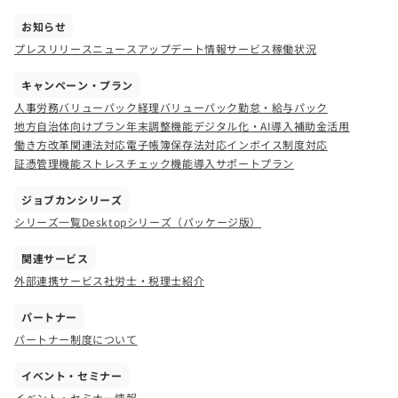
お知らせ
プレスリリース
ニュース
アップデート情報
サービス稼働状況
キャンペーン・プラン
人事労務バリューパック
経理バリューパック
勤怠・給与パック
地方自治体向けプラン
年末調整機能
デジタル化・AI導入補助金活用
働き方改革関連法対応
電子帳簿保存法対応
インボイス制度対応
証憑管理機能
ストレスチェック機能
導入サポートプラン
ジョブカンシリーズ
シリーズ一覧
Desktopシリーズ（パッケージ版）
関連サービス
外部連携サービス
社労士・税理士紹介
パートナー
パートナー制度について
イベント・セミナー
イベント・セミナー情報