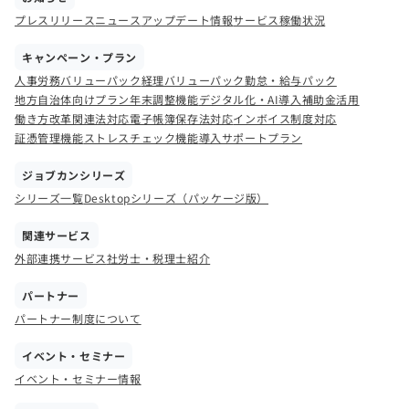
プレスリリース
ニュース
アップデート情報
サービス稼働状況
キャンペーン・プラン
人事労務バリューパック
経理バリューパック
勤怠・給与パック
地方自治体向けプラン
年末調整機能
デジタル化・AI導入補助金活用
働き方改革関連法対応
電子帳簿保存法対応
インボイス制度対応
証憑管理機能
ストレスチェック機能
導入サポートプラン
ジョブカンシリーズ
シリーズ一覧
Desktopシリーズ（パッケージ版）
関連サービス
外部連携サービス
社労士・税理士紹介
パートナー
パートナー制度について
イベント・セミナー
イベント・セミナー情報