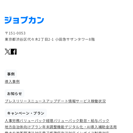
〒151-0053
東京都渋谷区代々木2丁目2-1 小田急サザンタワー8階
事例
導入事例
お知らせ
プレスリリース
ニュース
アップデート情報
サービス稼働状況
キャンペーン・プラン
人事労務バリューパック
経理バリューパック
勤怠・給与パック
地方自治体向けプラン
年末調整機能
デジタル化・AI導入補助金活用
働き方改革関連法対応
電子帳簿保存法対応
インボイス制度対応