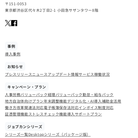
〒151-0053
東京都渋谷区代々木2丁目2-1 小田急サザンタワー8階
事例
導入事例
お知らせ
プレスリリース
ニュース
アップデート情報
サービス稼働状況
キャンペーン・プラン
人事労務バリューパック
経理バリューパック
勤怠・給与パック
地方自治体向けプラン
年末調整機能
デジタル化・AI導入補助金活用
働き方改革関連法対応
電子帳簿保存法対応
インボイス制度対応
証憑管理機能
ストレスチェック機能
導入サポートプラン
ジョブカンシリーズ
シリーズ一覧
Desktopシリーズ（パッケージ版）