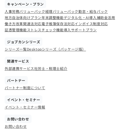
キャンペーン・プラン
人事労務バリューパック
経理バリューパック
勤怠・給与パック
地方自治体向けプラン
年末調整機能
デジタル化・AI導入補助金活用
働き方改革関連法対応
電子帳簿保存法対応
インボイス制度対応
証憑管理機能
ストレスチェック機能
導入サポートプラン
ジョブカンシリーズ
シリーズ一覧
Desktopシリーズ（パッケージ版）
関連サービス
外部連携サービス
社労士・税理士紹介
パートナー
パートナー制度について
イベント・セミナー
イベント・セミナー情報
お問い合わせ
お問い合わせ