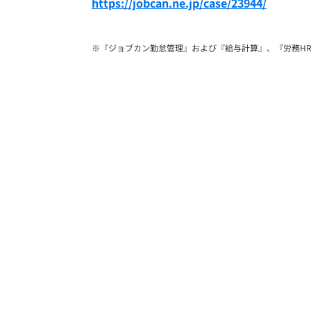
https://jobcan.ne.jp/case/23944/
※『ジョブカン勤怠管理』および『給与計算』、『労務H