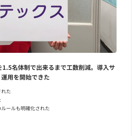
を1.5名体制で出来るまで工数削減。導入サ
、運用を開始できた
された
た
のルールも明確化された