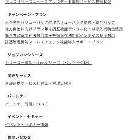
プレスリリース
ニュース
アップデート情報
サービス稼働状況
キャンペーン・プラン
人事労務バリューパック
経理バリューパック
勤怠・給与パック
地方自治体向けプラン
年末調整機能
デジタル化・AI導入補助金活用
働き方改革関連法対応
電子帳簿保存法対応
インボイス制度対応
証憑管理機能
ストレスチェック機能
導入サポートプラン
ジョブカンシリーズ
シリーズ一覧
Desktopシリーズ（パッケージ版）
関連サービス
外部連携サービス
社労士・税理士紹介
パートナー
パートナー制度について
イベント・セミナー
イベント・セミナー情報
お問い合わせ