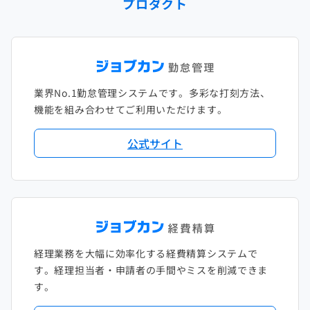
プロダクト
2023年1月
2022年2月
2021年3月
2020年4月
2019年5月
2018年6月
2017年7月
2022年1月
2021年2月
2020年3月
2019年4月
2018年5月
2017年6月
2021年1月
2020年2月
2019年3月
2018年4月
2017年5月
業界No.1勤怠管理システムです。多彩な打刻方法、
2020年1月
2019年2月
2018年3月
2017年4月
機能を組み合わせてご利用いただけます。
2018年2月
2017年2月
公式サイト
2018年1月
経理業務を大幅に効率化する経費精算システムで
す。経理担当者・申請者の手間やミスを削減できま
す。