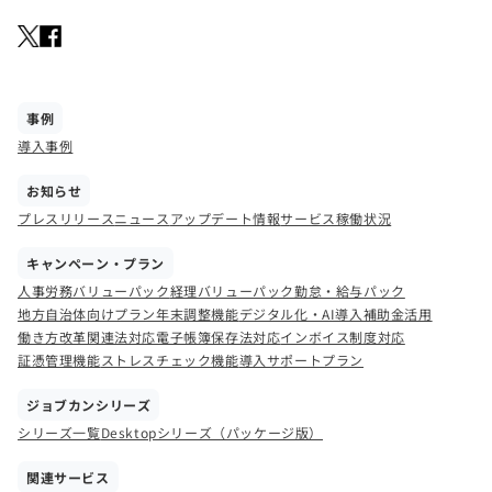
事例
導入事例
お知らせ
プレスリリース
ニュース
アップデート情報
サービス稼働状況
キャンペーン・プラン
人事労務バリューパック
経理バリューパック
勤怠・給与パック
地方自治体向けプラン
年末調整機能
デジタル化・AI導入補助金活用
働き方改革関連法対応
電子帳簿保存法対応
インボイス制度対応
証憑管理機能
ストレスチェック機能
導入サポートプラン
ジョブカンシリーズ
シリーズ一覧
Desktopシリーズ（パッケージ版）
関連サービス