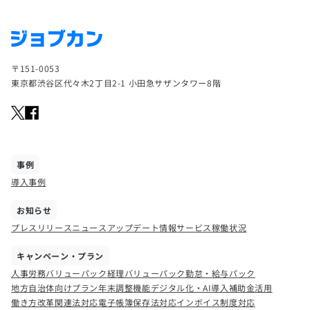
〒151-0053
東京都渋谷区代々木2丁目2-1 小田急サザンタワー8階
事例
導入事例
お知らせ
プレスリリース
ニュース
アップデート情報
サービス稼働状況
キャンペーン・プラン
人事労務バリューパック
経理バリューパック
勤怠・給与パック
地方自治体向けプラン
年末調整機能
デジタル化・AI導入補助金活用
働き方改革関連法対応
電子帳簿保存法対応
インボイス制度対応