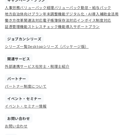
人事労務バリューパック
経理バリューパック
勤怠・給与パック
地方自治体向けプラン
年末調整機能
デジタル化・AI導入補助金活用
働き方改革関連法対応
電子帳簿保存法対応
インボイス制度対応
証憑管理機能
ストレスチェック機能
導入サポートプラン
ジョブカンシリーズ
シリーズ一覧
Desktopシリーズ（パッケージ版）
関連サービス
外部連携サービス
社労士・税理士紹介
パートナー
パートナー制度について
イベント・セミナー
イベント・セミナー情報
お問い合わせ
お問い合わせ