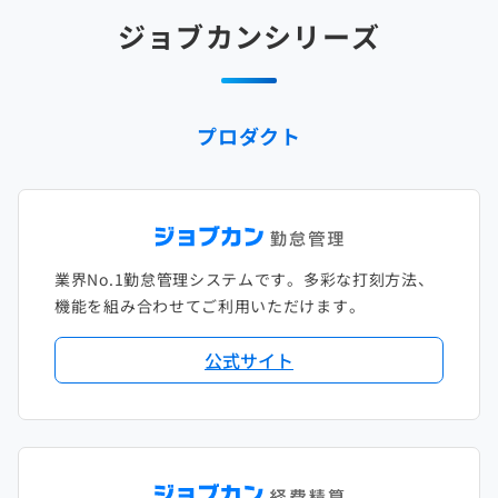
2025年2月
2024年3月
2023年4月
2022年5月
2021年6月
2020年7月
2019年8月
2018年9月
2017年10月
ジョブカンシリーズ
2025年1月
2024年2月
2023年3月
2022年4月
2021年5月
2020年6月
2019年7月
2018年8月
2017年9月
2024年1月
2023年2月
2022年3月
2021年4月
2020年5月
2019年6月
2018年7月
2017年8月
プロダクト
2023年1月
2022年2月
2021年3月
2020年4月
2019年5月
2018年6月
2017年7月
2022年1月
2021年2月
2020年3月
2019年4月
2018年5月
2017年6月
2021年1月
2020年2月
2019年3月
2018年4月
2017年5月
業界No.1勤怠管理システムです。多彩な打刻方法、
2020年1月
2019年2月
2018年3月
2017年4月
機能を組み合わせてご利用いただけます。
2018年2月
2017年2月
公式サイト
2018年1月