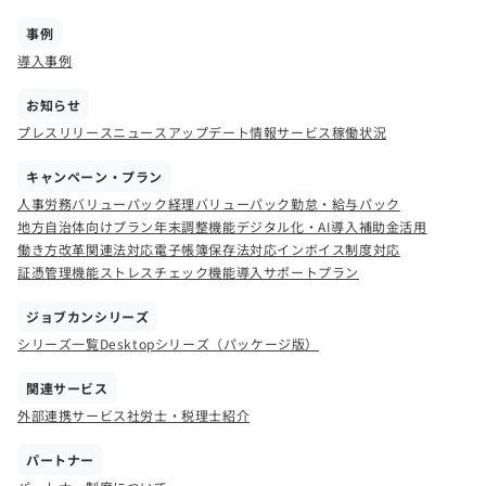
事例
導入事例
お知らせ
プレスリリース
ニュース
アップデート情報
サービス稼働状況
キャンペーン・プラン
人事労務バリューパック
経理バリューパック
勤怠・給与パック
地方自治体向けプラン
年末調整機能
デジタル化・AI導入補助金活用
働き方改革関連法対応
電子帳簿保存法対応
インボイス制度対応
証憑管理機能
ストレスチェック機能
導入サポートプラン
ジョブカンシリーズ
シリーズ一覧
Desktopシリーズ（パッケージ版）
関連サービス
外部連携サービス
社労士・税理士紹介
パートナー