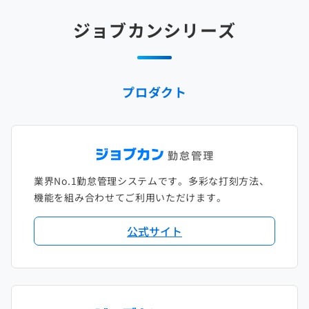
2025年2月
2024年3月
2023年4月
2022年5月
2021年6月
2020年7月
2019年8月
2018年9月
2017年10月
ジョブカンシリーズ
2025年1月
2024年2月
2023年3月
2022年4月
2021年5月
2020年6月
2019年7月
2018年8月
2017年9月
2024年1月
2023年2月
2022年3月
2021年4月
2020年5月
2019年6月
2018年7月
2017年8月
プロダクト
2023年1月
2022年2月
2021年3月
2020年4月
2019年5月
2018年6月
2017年7月
2022年1月
2021年2月
2020年3月
2019年4月
2018年5月
2017年6月
2021年1月
2020年2月
2019年3月
2018年4月
2017年5月
業界No.1勤怠管理システムです。多彩な打刻方法、
2020年1月
2019年2月
2018年3月
2017年4月
機能を組み合わせてご利用いただけます。
2018年2月
2017年2月
公式サイト
2018年1月