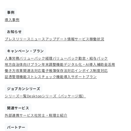
事例
導入事例
お知らせ
プレスリリース
ニュース
アップデート情報
サービス稼働状況
キャンペーン・プラン
人事労務バリューパック
経理バリューパック
勤怠・給与パック
地方自治体向けプラン
年末調整機能
デジタル化・AI導入補助金活用
働き方改革関連法対応
電子帳簿保存法対応
インボイス制度対応
証憑管理機能
ストレスチェック機能
導入サポートプラン
ジョブカンシリーズ
シリーズ一覧
Desktopシリーズ（パッケージ版）
関連サービス
外部連携サービス
社労士・税理士紹介
パートナー