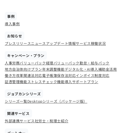
事例
導入事例
お知らせ
プレスリリース
ニュース
アップデート情報
サービス稼働状況
キャンペーン・プラン
人事労務バリューパック
経理バリューパック
勤怠・給与パック
地方自治体向けプラン
年末調整機能
デジタル化・AI導入補助金活用
働き方改革関連法対応
電子帳簿保存法対応
インボイス制度対応
証憑管理機能
ストレスチェック機能
導入サポートプラン
ジョブカンシリーズ
シリーズ一覧
Desktopシリーズ（パッケージ版）
関連サービス
外部連携サービス
社労士・税理士紹介
パートナー