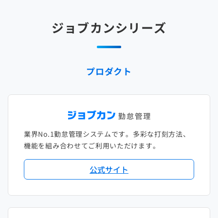
2025年2月
2024年3月
2023年4月
2022年5月
2021年6月
2020年7月
2019年8月
2018年9月
2017年10月
ジョブカンシリーズ
2025年1月
2024年2月
2023年3月
2022年4月
2021年5月
2020年6月
2019年7月
2018年8月
2017年9月
2024年1月
2023年2月
2022年3月
2021年4月
2020年5月
2019年6月
2018年7月
2017年8月
プロダクト
2023年1月
2022年2月
2021年3月
2020年4月
2019年5月
2018年6月
2017年7月
2022年1月
2021年2月
2020年3月
2019年4月
2018年5月
2017年6月
2021年1月
2020年2月
2019年3月
2018年4月
2017年5月
業界No.1勤怠管理システムです。多彩な打刻方法、
2020年1月
2019年2月
2018年3月
2017年4月
機能を組み合わせてご利用いただけます。
2018年2月
2017年2月
公式サイト
2018年1月