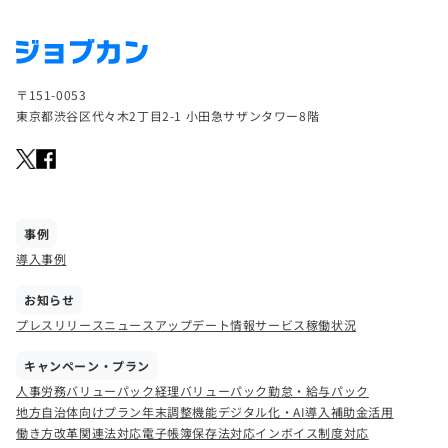
〒151-0053
東京都渋谷区代々木2丁目2-1 小田急サザンタワー8階
事例
導入事例
お知らせ
プレスリリース
ニュース
アップデート情報
サービス稼働状況
キャンペーン・プラン
人事労務バリューパック
経理バリューパック
勤怠・給与パック
地方自治体向けプラン
年末調整機能
デジタル化・AI導入補助金活用
働き方改革関連法対応
電子帳簿保存法対応
インボイス制度対応